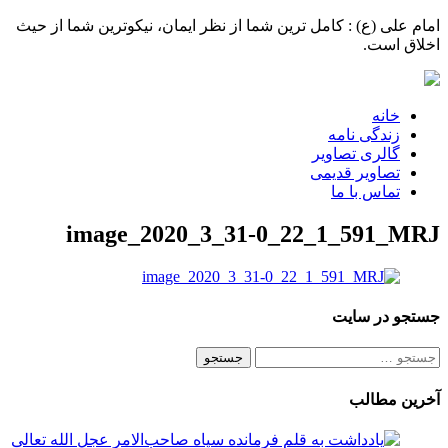
امام علی (ع) : کامل ترین شما از نظر ایمان، نیکوترین شما از حیث
اخلاق است.
خانه
زندگی نامه
گالری تصاویر
تصاویر قدیمی
تماس با ما
image_2020_3_31-0_22_1_591_MRJ
جستجو در سایت
جستجو
برای:
آخرین مطالب