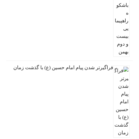
فراگیرتر شدن پیام امام حسین (ع) با گذشت زمان