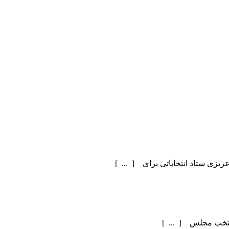
یزی ستاد انتخاباتی برای [ ... ]
منتخب مجلس [ ... ]