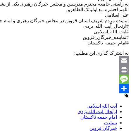
به راستی جامعه محترم مدرسین و مجلس خبرگان رهبری یکی از پشتو
اللهم احشره مع اولیائک الطاهرین
علی اسلامی
نماینده مردم شریف استان قزوین در مجلس خبرگان رهبری و امام ج
#ارتحال_آیت_الله_یزدی
#آیت_الله_اسلامی
#نماینده_خبرگان_قزوین
#امام_جمعه_تاکستان
به اشتراک گذاری این مطلب:
Email
Print
Message
Share
آیت الله اسلامی
ارتحال آیت الله یزدی
امام جمعه تاکستان
تسلیت
خبرگان قزوین