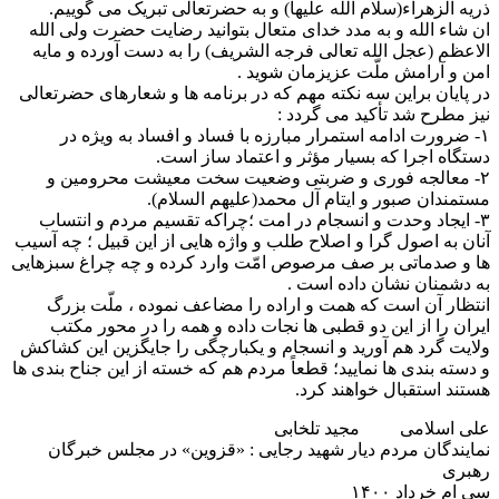
ذریه الزهراء(سلام الله علیها) و به حضرتعالی تبریک می گوییم.
ان شاء الله و به مدد خدای متعال بتوانید رضایت حضرت ولی الله
الاعظم (عجل الله تعالی فرجه الشریف) را به دست آورده و مایه
امن و آرامش ملّت عزیزمان شوید .
در پایان براین سه نکته مهم که در برنامه ها و شعارهای حضرتعالی
نیز مطرح شد تأکید می گردد :
۱- ضرورت ادامه استمرار مبارزه با فساد و افساد به ویژه در
دستگاه اجرا که بسیار مؤثر و اعتماد ساز است.
۲- معالجه فوری و ضربتی وضعیت سخت معیشت محرومین و
مستمندان صبور و ایتام آل محمد(علیهم السلام).
۳- ایجاد وحدت و انسجام در امت ؛چراکه تقسیم مردم و انتساب
آنان به اصول گرا و اصلاح طلب و واژه هایی از این قبیل ؛ چه آسیب
ها و صدماتی بر صف مرصوص امّت وارد کرده و چه چراغ سبزهایی
به دشمنان نشان داده است .
انتظار آن است که همت و اراده را مضاعف نموده ، ملّت بزرگ
ایران را از این دو قطبی ها نجات داده و همه را در محور مکتب
ولایت گرد هم آورید و انسجام و یکبارچگی را جایگزین این کشاکش
و دسته بندی ها نمایید؛ قطعاً مردم هم که خسته از این جناح بندی ها
هستند استقبال خواهند کرد.
علی اسلامی مجید تلخابی
نمایندگان مردم دیار شهید رجایی : «قزوین» در مجلس خبرگان
رهبری
سی ام خرداد ۱۴۰۰