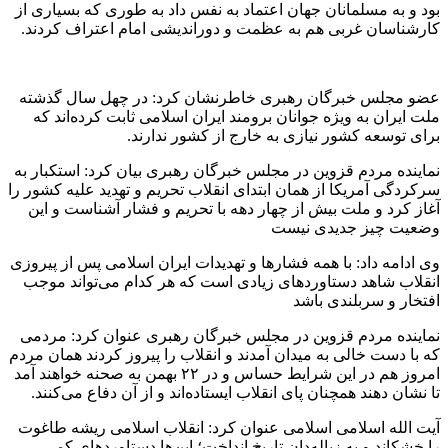
بود و به مسلمانان جهان اعتماد به نفس داد به طوری که بسیاری از
کارشناسان غربی هم به عظمت و دوراندیشی امام اعتراف کردند.
عضو مجلس خبرگان رهبری خاطرنشان کرد: در چهل سال گذشته
ملت ایران به ویژه جوانان برومند ایران اسلامی ثابت کرده‌اند که
برای توسعه کشور نیازی به خارج از کشور ندارند.
نماینده مردم قزوین در مجلس خبرگان رهبری بیان کرد: استکبار به
سرکردگی آمریکا از همان ابتدای انقلاب تحریم و تهدید علیه کشور را
آغاز کرد و ملت بیش از چهار دهه با تحریم و فشار آشناست و این
وضعیت چیز جدیدی نیست
وی ادامه داد: با همه فشارها و تهدیدات ایران اسلامی پس از پیروزی
انقلاب شاهد دستاوردهای زیادی است که هر کدام می‌تواند موجب
افتخار و سربلندی باشد
نماینده مردم قزوین در مجلس خبرگان رهبری عنوان کرد: مردمی
که با دست خالی به میدان آمدند و انقلاب را پیروز کردند همان مردم
امروز هم در این شرایط حساس و در ۲۲ بهمن به صحنه خواهند آمد
تا نشان دهند همچنان پای انقلاب ایستاده‌اند و از آن دفاع می‌کنند.
آیت الله اسلامی اسلامی عنوان کرد: انقلاب اسلامی ریشه طاغوت
را خشکاند و به زباله‌دان تاریخ انداخت؛ این‌ها دستاوردهای کمی