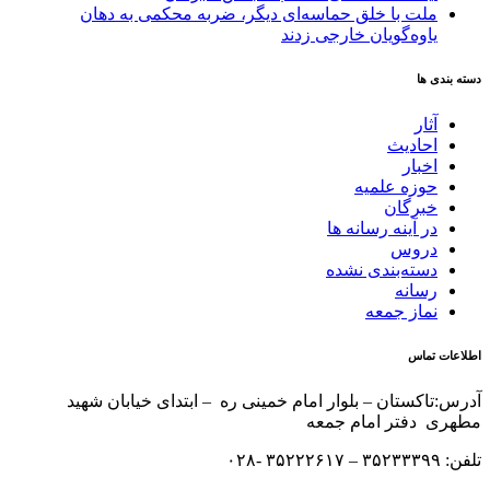
ملت با خلق حماسه‌ای دیگر، ضربه محکمی به دهان
یاوه‌گویان خارجی زدند
دسته بندی ها
آثار
احادیث
اخبار
حوزه علمیه
خبرگان
در آینه رسانه ها
دروس
دسته‌بندی نشده
رسانه
نماز جمعه
اطلاعات تماس
آدرس:تاکستان – بلوار امام خمینی ره – ابتدای خیابان شهید
مطهری دفتر امام جمعه
تلفن: ۳۵۲۳۳۳۹۹ – ۳۵۲۲۲۶۱۷ -۰۲۸