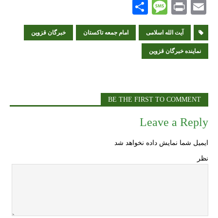
S
M
P
E
h
es
ri
m
ai
nt
آیت الله اسلامی
sa
ar
امام جمعه تاکستان
خبرگان قزوین
e
ge
l
نماینده خبرگان قزوین
BE THE FIRST TO COMMENT
Leave a Reply
ایمیل شما نمایش داده نخواهد شد
نظر