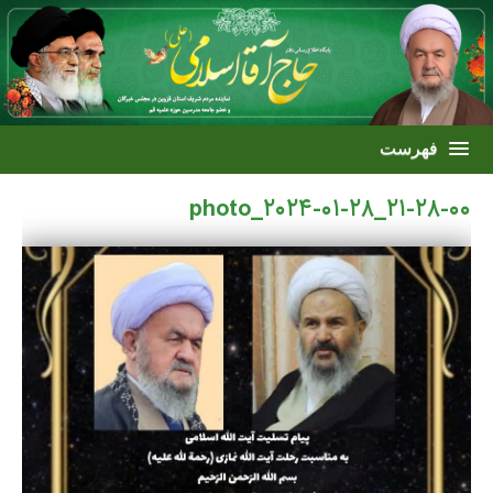
photo_۲۰۲۴-۰۱-۲۸_۲۱-۲۸-۰۰