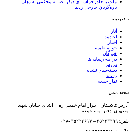
ملت با خلق حماسه‌ای دیگر، ضربه محکمی به دهان
یاوه‌گویان خارجی زدند
دسته بندی ها
آثار
احادیث
اخبار
حوزه علمیه
خبرگان
در آینه رسانه ها
دروس
دسته‌بندی نشده
رسانه
نماز جمعه
اطلاعات تماس
آدرس:تاکستان – بلوار امام خمینی ره – ابتدای خیابان شهید
مطهری دفتر امام جمعه
تلفن: ۳۵۲۳۳۳۹۹ – ۳۵۲۲۲۶۱۷ -۰۲۸