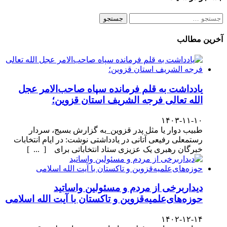
جستجو
برای:
آخرین مطالب
یادداشت به قلم فرمانده سپاه صاحب‌الامر عجل
الله تعالی فرجه الشریف استان قزوین؛
۱۴۰۳-۱۱-۱۰
طبیب دوار یا مثل پدر قزوین_به گزارش بسیج، سردار
رستمعلی رفیعی آتانی در یادداشتی نوشت: در ایام انتخابات
خبرگان رهبری یک عزیزی ستاد انتخاباتی برای [ ... ]
دیداربرخی از مردم و مسئولین واساتید
حوزه‌های‌علمیه‌قزوین و تاکستان با آیت الله اسلامی
۱۴۰۲-۱۲-۱۴