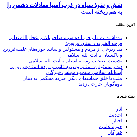
نقش و نفوذ سپاه در غرب آسیا معادلات دشمن را
به هم ریخته است
آخرین مطالب
یادداشت به قلم فرمانده سپاه صاحب‌الامر عجل الله تعالی
فرجه الشریف استان قزوین؛
دیداربرخی از مردم و مسئولین واساتید حوزه‌های‌علمیه‌قزوین
و تاکستان با آیت الله اسلامی
نشست اصحاب رسانه استان با آیت الله اسلامی
دیدار مسئولین استانی‌وشهرستانی و مردم‌ استان‌قزوین با
آیت‌الله‌ اسلامی منتخب مجلس‌ خبرگان
ملت با خلق حماسه‌ای دیگر، ضربه محکمی به دهان
یاوه‌گویان خارجی زدند
دسته بندی ها
آثار
احادیث
اخبار
حوزه علمیه
خبرگان