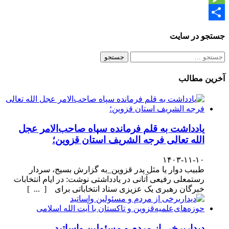
Message
Share
جستجو در سایت
جستجو
برای:
آخرین مطالب
یادداشت به قلم فرمانده سپاه صاحب‌الامر عجل
الله تعالی فرجه الشریف استان قزوین؛
۱۴۰۳-۱۱-۱۰
طبیب دوار یا مثل پدر قزوین_به گزارش بسیج، سردار
رستمعلی رفیعی آتانی در یادداشتی نوشت: در ایام انتخابات
خبرگان رهبری یک عزیزی ستاد انتخاباتی برای [ ... ]
دیداربرخی از مردم و مسئولین واساتید