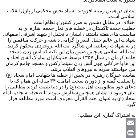
ایشان در همین زمینه افزودند : سپاه بخش محکمی از پازل انقلاب
اسلامی است.
اختلاف در مقابل دشمن به ضرر کشور و نظام است.
خطیب جمعه تاکستان در خطبه های نماز جمعه اشاره ای به
مناسبت های هفته داشتند ، ایشان با تجلیل از شهید اشرفی اصفهانی
شهادت این عالم جلیل القدر را گرامی داشته و حرکت منافقین را
در به شهادت رساندن این شاگرد آیت الله بروجردی محکوم کردند.
آیت الله اسلامی همچنین ضمن بیان این نکته که آتش زدن مسجد
جامع کرمان در سال ۱۳۵۷ توسط جنایتکاران ساواک اتفاق افتاد و
این ها با حرکاتی چون آتش زدن سینما رکس و مسجد جامع کرمان
می خواستند ضربه به نیروهای انقلاب بزنند.
نماینده خبرگان رهبری در بخش از خطبه ها شهادت امام سجاد (ع)
را تسلیت گفته و از دوران سخت امامت ۳۴ ساله این همام که با
دعای خود مظلومیت اهل بیت (ع) را در دنیا تثبیت کردند مطالبی را
بیان فرمودند. ایشان همچنین سفارش نمودند تا صحیفه سجادیه امام
سجاد (ع) به عنوان اخت القرآن معروف است مورد مطالعه قرار
گیرد.
به اشتراک گذاری این مطلب:
Email