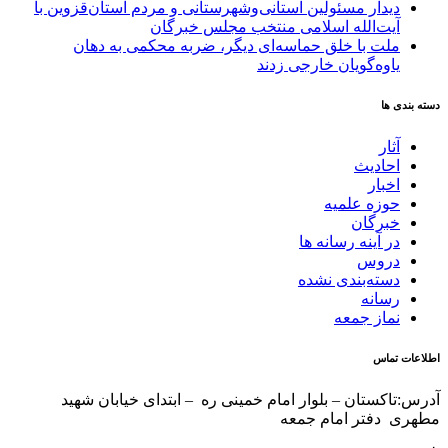
دیدار مسئولین استانی‌وشهرستانی و مردم‌ استان‌قزوین با
آیت‌الله‌ اسلامی منتخب مجلس‌ خبرگان
ملت با خلق حماسه‌ای دیگر، ضربه محکمی به دهان
یاوه‌گویان خارجی زدند
دسته بندی ها
آثار
احادیث
اخبار
حوزه علمیه
خبرگان
در آینه رسانه ها
دروس
دسته‌بندی نشده
رسانه
نماز جمعه
اطلاعات تماس
آدرس:تاکستان – بلوار امام خمینی ره – ابتدای خیابان شهید
مطهری دفتر امام جمعه