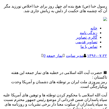
رسول خدا (ص): هیچ بنده ای چهل روز برای خدا اخلاص نورزید مگر
آن که چشمه های حکمت از دلش به زبانش جاری شد.
خانه
زندگی نامه
گالری تصاویر
تصاویر قدیمی
تماس با ما
۱۳۹۶-۰۷-۲۲
مدیر سایت
نماز جمعه
0
🔲 حضرت آیت الله اسلامی در خطبه های نماز جمعه این هفته
تاکستان :
رمز پیروزی ملت ایران بر توطئه های دشمنان و آمریکا وحدت
ویکپارچگی است.
آیت الله اسلامی با محکوم کردن توطئه ها و توهین های آمریکا علیه
سپاه پاسداران ضمن قدردانی از موضع رئیس جمهور محترم نسبت
به سپاه پاسداران از سکوت معنا دار برخی نشریات و روزنامه های
کشور به شدت انتقادکردند.