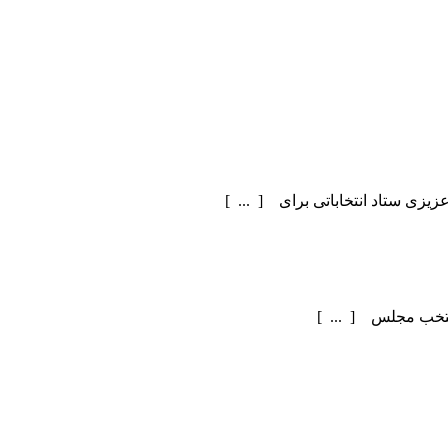
یزی ستاد انتخاباتی برای [ ... ]
منتخب مجلس [ ... ]