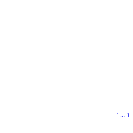
[ … ]