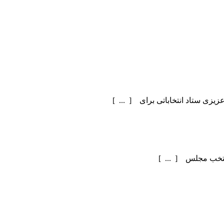
یزی ستاد انتخاباتی برای [ ... ]
منتخب مجلس [ ... ]