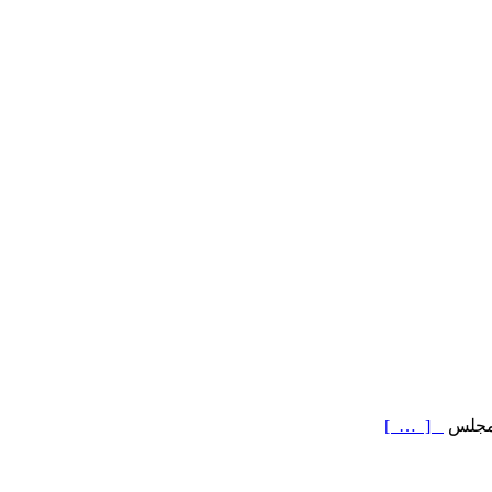
[ … ]