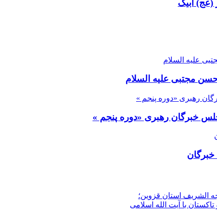
(عج) آبیک
 حسن مجتبی علیه السلام
س خبرگان رهبری «دوره پنجم »
 خبرگان
جه الشریف استان قزوین؛
تاکستان با آیت الله اسلامی