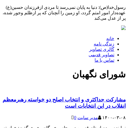
رسول‌خدا(ص): دنیا به پایان نمی‌رسد تا مردی ازفرزندان حسین(ع)
عهده‌دار امور امتم گردد، او زمین را آنچنان که پر ازظلم وجور شده،
پر از عدل می‌کند
خانه
زندگی نامه
گالری تصاویر
تصاویر قدیمی
تماس با ما
شورای نگهبان
مشارکت حداکثری و انتخاب اصلح دو خواسته رهبرمعظم
انقلاب در این انتخابات است
۱۴۰۰-۰۳-۰۸
مدیر سایت
0
نماینده مردم استان قزوین در مجلس خبرگان رهبری گفت: خواسته