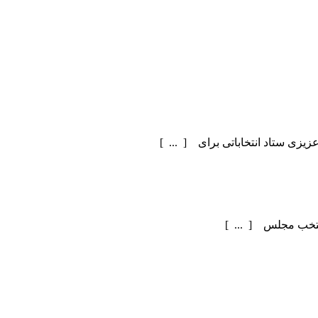
یزی ستاد انتخاباتی برای [ ... ]
منتخب مجلس [ ... ]