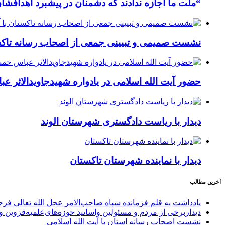
“ملت ما اجازه ندادند که دشمنان در پیشبرد اهدافش
نشست صمیمی و تبیینی جمعی از اصحاب رسانه تاکستا
حضور آیت الله اسلامی در یادواره شهیدجاویدالاثر 
دیدار با ریاست دادگستری شهرستان الوند
دیدار با نماینده شهرستان تاکستان
آخرین مطالب
یادداشت به قلم فرمانده سپاه صاحب‌الامر عجل الله تعالی فر
دیداربرخی از مردم و مسئولین واساتید حوزه‌های‌علمیه‌قزوین و 
نشست اصحاب رسانه استان با آیت الله اسلامی