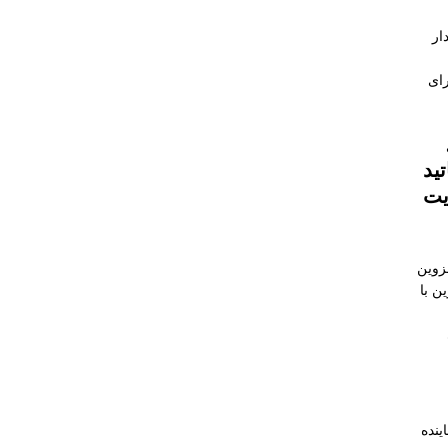
ار
برای
ید
یت
زوین
ن با
ینده