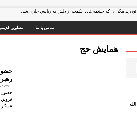
 نورزید مگر آن که چشمه های حکمت از دلش به زبانش جاری شد.
تماس با ما
تصاویر قدیمی
همایش حج
حضور 
رهبر
۰۴-۲۷
حضور آی
قزوین 
عسگر ن