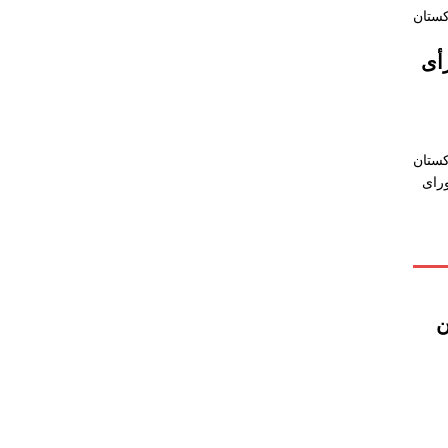
أی
کستان
رای
ن