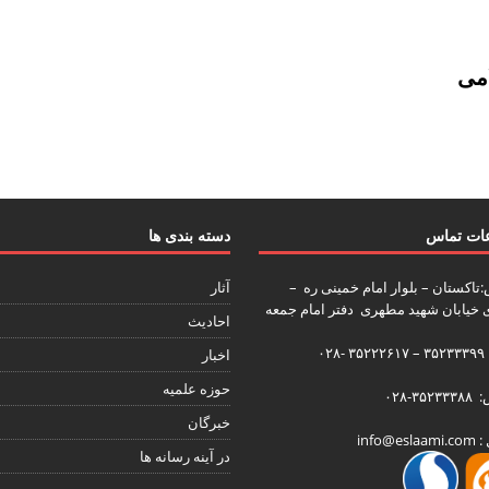
امی
عات تماس
دسته بندی ها
تاکستان – بلوار امام خمینی ره –
آثار
ی خیابان شهید مطهری دفتر امام جمعه
احادیث
۰۲۸
اخبار
حوزه علمیه
۳۵-۰۲۸
خبرگان
info@es
در آینه رسانه ها