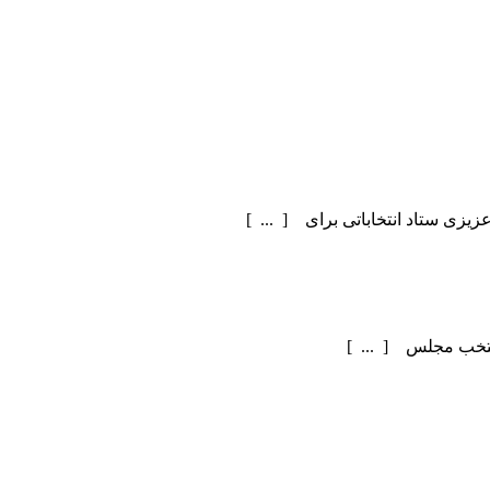
یزی ستاد انتخاباتی برای [ ... ]
منتخب مجلس [ ... ]