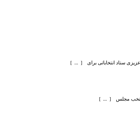
یزی ستاد انتخاباتی برای [ ... ]
منتخب مجلس [ ... ]