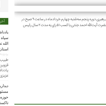
مراسم افتتاحیه اولین اجلاس رسمی مجلس خبرگان رهبری دوره پنجم سه‌شنبه چهارم خردادماه در ساعت ۹ صبح در
آخر
مجلس قدیم شورای اسلامی برگزار شد. در این دوره حضرت آیت‌الله احمد جنتی با کسب ۵۱ رای به مدت ۲ سال رئیس
یاددا
سپاه 
الله 
استان
۳-۱۱-۱۰
طبیب د
قزوین_
یادداش
عزیزی س
دیدار
مسئول
حوزه‌ه
تاکستا