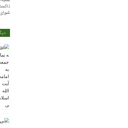
تاکستا
شورای 
دیگ