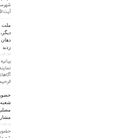
شهرستا
آیت ال
ملت ب
دیگر،
دهان 
زدند
-۱۲-۱۳
بیانیه 
نمایند
الرحیم
حضورآ
شعبه 
مصلی‌
مشارک
۲-۱۲-۱۱
حضور آ
شعبه ا