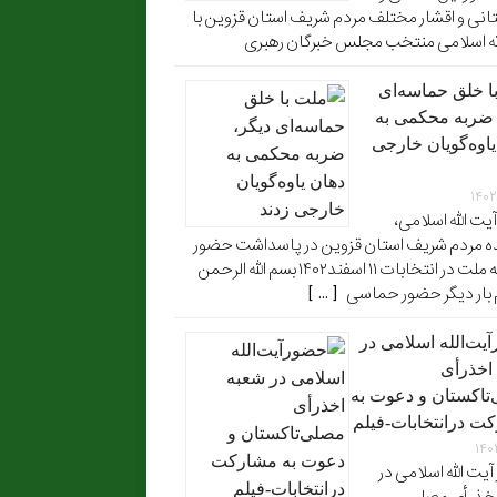
نی و اقشار مختلف مردم شریف استان قزوین با
له اسلامی منتخب مجلس خبرگان رهبری
ا خلق حماسه‌ای
 ضربه محکمی به
یاوه‌گویان خارجی
۱۴۰۲
آیت الله اسلامی،
ه مردم شریف استان قزوین در پاسداشت حضور
آگاهانه ملت در انتخابات ۱۱ اسفند۱۴۰۲ بسم الله الرحمن
 بار دیگر حضور حماسی [ ... ]
یت‌الله اسلامی در
اخذرأی
تاکستان و دعوت به
ت درانتخابات-فیلم
۱۴۰
یت الله اسلامی در
خذ رأی مصلی