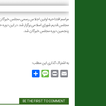
پنجمین دوره مجلس خبرگان شد.
به اشتراک گذاری این مطلب:
S
M
P
E
h
e
ri
m
ar
s
nt
ai
e
s
l
a
BE THE FIRST TO COMMENT