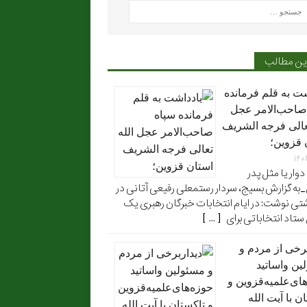
ین مطالب
شت به قلم فرمانده
صاحب‌الامر عجل
تعالی فرجه الشریف
 قزوین؛
۱۴۰
وار یا مثل پدر
به گزارش بسیج، سردار رستمعلی رفیعی آتانی در
تی نوشت: در ایام انتخابات خبرگان رهبری یک
تاد انتخاباتی برای [ ... ]
برخی از مردم و
ین واساتید
ای‌علمیه‌قزوین و
ن با آیت الله