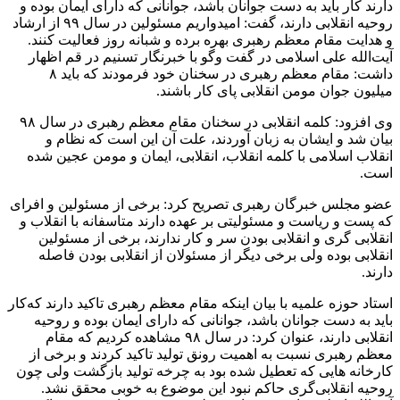
دارند کار باید به دست جوانان باشد، جوانانی که دارای ایمان بوده و
روحیه انقلابی دارند، گفت: امیدواریم مسئولین در سال ۹۹ از ارشاد
و هدایت مقام معظم رهبری بهره برده و شبانه روز فعالیت کنند.
آیت‌الله علی اسلامی در گفت و‌گو با خبرنگار تسنیم در قم اظهار
داشت: مقام معظم رهبری در سخنان خود فرمودند که باید ۸
میلیون جوان مومن انقلابی پای کار باشند.
وی افزود: کلمه انقلابی در سخنان مقام معظم رهبری در سال ۹۸
بیان شد و ایشان به زبان آوردند، علت آن این است که نظام و
انقلاب اسلامی با کلمه انقلاب، انقلابی، ایمان و مومن عجین شده
است.
عضو مجلس خبرگان رهبری تصریح کرد: برخی از مسئولین و افرای
که پست و ریاست و مسئولیتی بر عهده دارند متاسفانه با انقلاب و
انقلابی گری و انقلابی بودن سر و کار ندارند، برخی از مسئولین
انقلابی بوده ولی برخی دیگر از مسئولان از انقلابی بودن فاصله
دارند.
استاد حوزه علمیه با بیان اینکه مقام معظم رهبری تاکید دارند‌ که‌کار
باید به دست جوانان باشد، جوانانی که دارای ایمان بوده و روحیه
انقلابی دارند، عنوان کرد: در سال ۹۸ مشاهده کردیم که مقام
معظم رهبری نسبت به اهمیت رونق تولید تاکید کردند و برخی از
کارخانه هایی که تعطیل شده بود به چرخه تولید بازگشت ولی چون
روحیه انقلابی‌گری حاکم نبود این موضوع به خوبی محقق نشد.