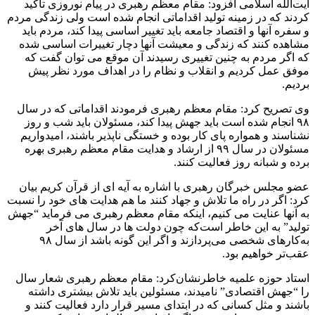
آیت‌الله اسلامی افزود: مقام معظم رهبری در پیام نوروزی تاکید
کردند که در زمینه تولید اقداماتی انجام شده است ولی زندگی مردم
و سفره آنها و اقتصاد جامعه باید تغییر اساسی پیدا کند، مردم باید
مشاهده کنند که زندگی و معیشت آنها دچار تغییرات اساسی شده
که اگر مردم به چنین تغییری رسیدند آن موقع می توان گفت که
موفق عمل کردیم و انقلاب و نظام را در اهداف مورد نظر پیش
بردیم.
وی تصریح کرد: مقام معظم رهبری فرمودند اقداماتی که در سال
۹۸ انجام شده است باید جهش پیدا کند، مسئولان باید شب و روز
نشناسند و همواره پای کار بوده و خستگی ناپذیر باشند، امیدواریم
مسئولان در سال ۹۹ از ارشاد و هدایت مقام معظم رهبری بهره
برده و شبانه روز فعالیت کنند.
عضو مجلس خبرگان رهبری با اشاره به آیه ای از قرآن کریم بیان
کرد: اگر در راه ما تلاش و جهاد کنند ما هم هدایت های خود را نسبت
به آنها عنایت می کنیم، اینکه مقام معظم رهبری می فرماید “جهش
تولید” به این خاطر است‌که چون دولت ها در سال های آخر
به‌کارهای شخصی می‌پردازند و اگر این گونه باشد از سال ۹۸
عقب‌تر خواهیم بود.
استاد حوزه علمیه خاطرنشان‌کرد: مقام معظم رهبری شعار سال
را “جهش اقتصادی” نامیدند، مسئولین باید تلاش بیشتری داشته
باشند و مثل کسانی که در ابتدای مسیر قرار دارد فعالیت کنند و