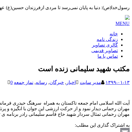
رسول‌خدا(ص): دنیا به پایان نمی‌رسد تا مردی ازفرزندان حسین(ع) عهده
MENU
خانه
زندگی نامه
گالری تصاویر
تصاویر قدیمی
تماس با ما
مکتب شهید سلیمانی زنده است
۱۳۹۹-۰۱-۱۳
مدیر سایت
اخبار
,
خبرگان
,
رسانه
,
نماز جمعه
0
آیت الله اسلامی امام جمعه تاکستان به همراه سرهنگ حیدری فرماند
مهران رحمانی دیدار نمود و از حرکت ارزشی این جوان با انگیزه و پرت
مهران رحمانی تمثال سردار شهید حاج قاسم سلیمانی رادر برنامه ی ت
به اشتراک گذاری این مطلب: