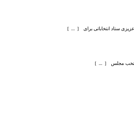
یزی ستاد انتخاباتی برای [ ... ]
منتخب مجلس [ ... ]