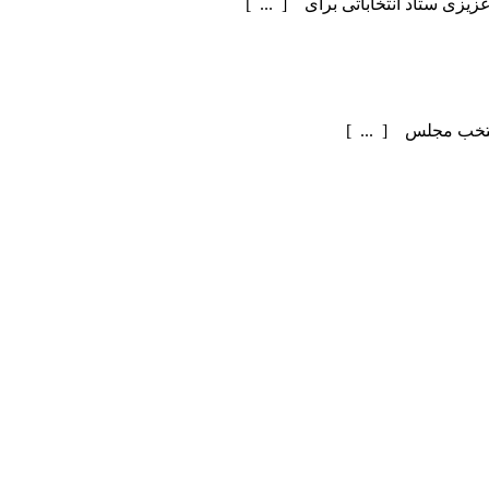
یزی ستاد انتخاباتی برای [ ... ]
منتخب مجلس [ ... ]