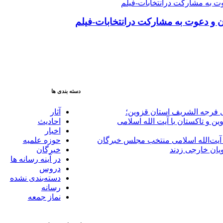
ن و دعوت به مشارکت درانتخابات-فیلم
دسته بندی ها
لی فرجه الشریف استان قزوین؛
آثار
ین و تاکستان با آیت الله اسلامی
احادیث
اخبار
 آیت‌الله‌ اسلامی منتخب مجلس‌ خبرگان
حوزه علمیه
یان خارجی زدند
خبرگان
در آینه رسانه ها
دروس
دسته‌بندی نشده
رسانه
نماز جمعه