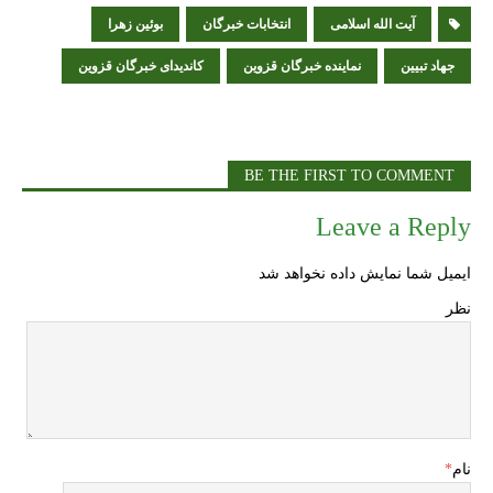
h
es
ri
m
ai
nt
آیت الله اسلامی
sa
ar
انتخابات خبرگان
بوئین زهرا
e
ge
l
جهاد تبیین
نماینده خبرگان قزوین
کاندیدای خبرگان قزوین
BE THE FIRST TO COMMENT
Leave a Reply
ایمیل شما نمایش داده نخواهد شد
نظر
نام
*