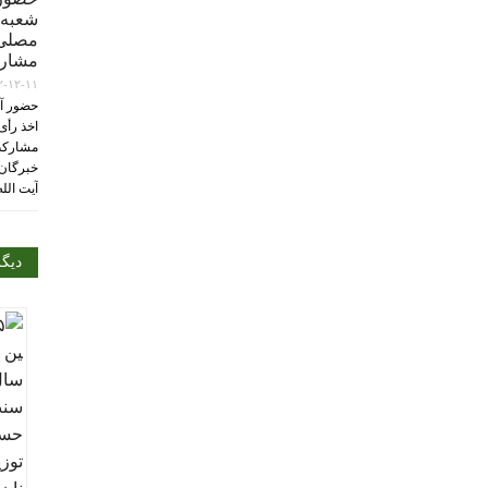
شعبه 
مصلی‌
مشارک
۲-۱۲-۱۱
حضور آی
اخذ رأی
مشارکت
خبرگان 
آیت الل
دیگ