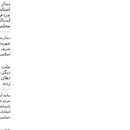
دیدار
استان
مردم‌ 
آیت‌ال
مجلس‌
۲-۱۲-۱۴
دیدار م
شهرستا
شریف اس
اسلامی
ملت ب
دیگر،
دهان 
زدند
۲-۱۲-۱۳
بیانیه آ
مردم ش
پاسداشت
حماسی 
حضورآ