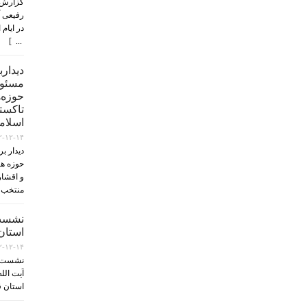
گزارش 
رفیعی آ
در ایام
... ]
دیدار
مسئول
حوزه‌ه
تاکستا
اسلام
۲-۱۲-۱۴
دیدار ب
حوزه ها
و اقشار
منتخب 
نشست
استان 
۲-۱۲-۱۴
نشست ا
آیت الل
استان ق