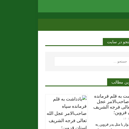
جو در سایت
ین مطالب
شت به قلم فرمانده
صاحب‌الامر عجل
تعالی فرجه الشریف
 قزوین؛
۱۴۰
ار یا مثل پدر قزوین_به